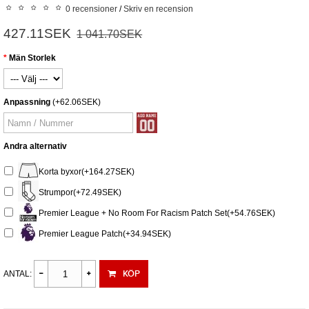
0 recensioner
/
Skriv en recension
427.11SEK
1 041.70SEK
Män Storlek
Anpassning
(+62.06SEK)
Andra alternativ
Korta byxor(+164.27SEK)
Strumpor(+72.49SEK)
Premier League + No Room For Racism Patch Set(+54.76SEK)
Premier League Patch(+34.94SEK)
KÖP
ANTAL: