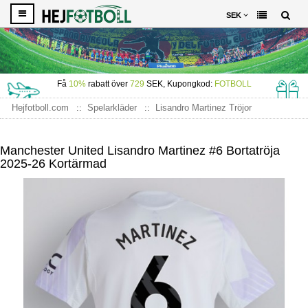
SEK
Få
10%
rabatt över
729
SEK, Kupongkod:
FOTBOLL
Hejfotboll.com
Spelarkläder
Lisandro Martinez Tröjor
Manchester United Lisandro Martinez #6 Bortatröja 2025-26
Kortärmad
Manchester United Lisandro Martinez #6 Bortatröja
2025-26 Kortärmad