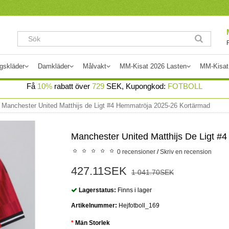
gskläder
Damkläder
Målvakt
MM-Kisat 2026 Lasten
MM-Kisat
Få
10%
rabatt över
729
SEK, Kupongkod:
FOTBOLL
Manchester United Matthijs de Ligt #4 Hemmatröja 2025-26 Kortärmad
Manchester United Matthijs De Ligt 
0 recensioner
/
Skriv en recension
427.11SEK
1 041.70SEK
Lagerstatus:
Finns i lager
Artikelnummer:
Hejfotboll_169
Män Storlek