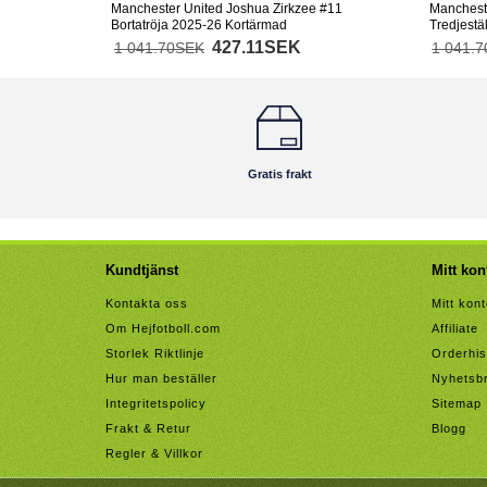
Manchester United Joshua Zirkzee #11
Mancheste
Bortatröja 2025-26 Kortärmad
Tredjestä
427.11SEK
1 041.70SEK
1 041.
Gratis frakt
Kundtjänst
Mitt kon
Kontakta oss
Mitt kon
Om Hejfotboll.com
Affiliate
Storlek Riktlinje
Orderhis
Hur man beställer
Nyhetsb
Integritetspolicy
Sitemap
Frakt & Retur
Blogg
Regler & Villkor