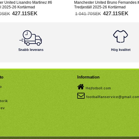
r United Lisandro Martinez #6
Manchester United Bruno Fernandes 
ll 2025-26 Kortärmad
Tredjeställ 2025-26 Kortärmad
427.11SEK
427.11SEK
70SEK
1 041.70SEK
Snabb leverans
Hög kvalitet
to
Information
to
Hejfotboll.com
footballfanservice@gmail.co
torik
rev