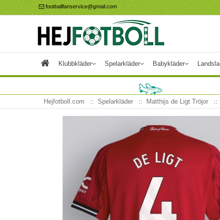
footballfanservice@gmail.com
Klubbkläder
Spelarkläder
Babykläder
Landsla
Hejfotboll.com
Spelarkläder
Matthijs de Ligt Tröjor