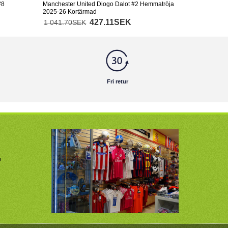
#8
Manchester United Diogo Dalot #2 Hemmatröja
2025-26 Kortärmad
427.11SEK
1 041.70SEK
Fri retur
m