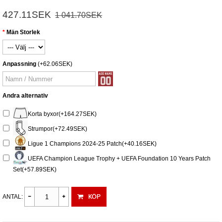
427.11SEK
1 041.70SEK
Män Storlek
Anpassning
(+62.06SEK)
Andra alternativ
Korta byxor(+164.27SEK)
Strumpor(+72.49SEK)
Ligue 1 Champions 2024-25 Patch(+40.16SEK)
UEFA Champion League Trophy + UEFA Foundation 10 Years Patch
Set(+57.89SEK)
KÖP
ANTAL: