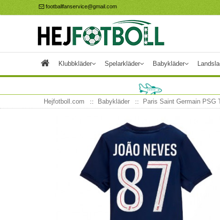
footballfanservice@gmail.com
Klubbkläder
Spelarkläder
Babykläder
Landsla
Hejfotboll.com
Babykläder
Paris Saint Germain PSG T