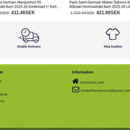
nt-Germain Marquinhos #5
Paris Saint-Germain Matvei Safonov 
kt Barn 2025-26 Kortärmad (+ Korta
Målvakt Hemmadräkt Barn 2025-26 L
(+ Korta byxor)
411.46SEK
421.89SEK
58SEK
1 028.66SEK
Snabb leverans
Hög kvalitet
to
Information
to
Hejfotboll.com
footballfanservice@gmail.co
torik
rev