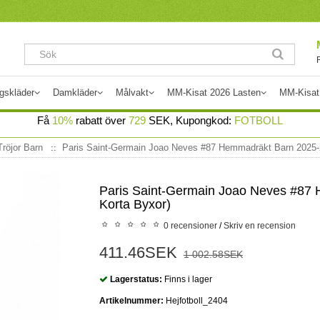
gskläder
Damkläder
Målvakt
MM-Kisat 2026 Lasten
MM-Kisat
Få
10%
rabatt över
729
SEK, Kupongkod:
FOTBOLL
röjor Barn
Paris Saint-Germain Joao Neves #87 Hemmadräkt Barn 2025-2
Paris Saint-Germain Joao Neves #87
Korta Byxor)
0 recensioner
/
Skriv en recension
411.46SEK
1 002.58SEK
Lagerstatus:
Finns i lager
Artikelnummer:
Hejfotboll_2404