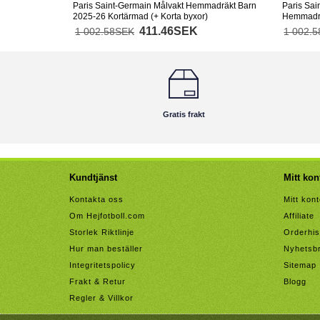
Paris Saint-Germain Målvakt Hemmadräkt Barn
Paris Sai
2025-26 Kortärmad (+ Korta byxor)
Hemmadrä
byxor)
411.46SEK
1 002.58SEK
1 002.
Gratis frakt
Kundtjänst
Mitt kon
Kontakta oss
Mitt kon
Om Hejfotboll.com
Affiliate
Storlek Riktlinje
Orderhis
Hur man beställer
Nyhetsb
Integritetspolicy
Sitemap
Frakt & Retur
Blogg
Regler & Villkor