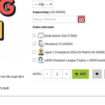
Anpassning
(+62.06SEK)
Andra alternativ
Korta byxor(+164.27SEK)
Strumpor(+72.49SEK)
Ligue 1 Champions 2024-25 Patch(+40.16SEK
UEFA Champion League Trophy + UEFA Foundat
KÖP
ANTAL:
er du inte ange dem
TLINJE