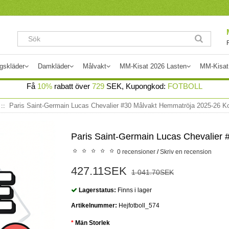
gskläder
Damkläder
Målvakt
MM-Kisat 2026 Lasten
MM-Kisat
Få
10%
rabatt över
729
SEK, Kupongkod:
FOTBOLL
Paris Saint-Germain Lucas Chevalier #30 Målvakt Hemmatröja 2025-26 K
Paris Saint-Germain Lucas Chevalier
0 recensioner
/
Skriv en recension
427.11SEK
1 041.70SEK
Lagerstatus:
Finns i lager
Artikelnummer:
Hejfotboll_574
Män Storlek