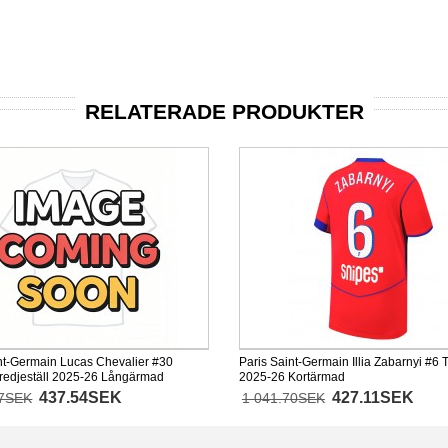
RELATERADE PRODUKTER
nt-Germain Lucas Chevalier #30
Paris Saint-Germain Illia Zabarnyi #6 T
redjeställ 2025-26 Långärmad
2025-26 Kortärmad
437.54SEK
427.11SEK
77SEK
1 041.70SEK