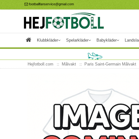
footballfanservice@gmail.com
Klubbkläder
Spelarkläder
Babykläder
Landsla
Hejfotboll.com
Målvakt
Paris Saint-Germain Målvakt