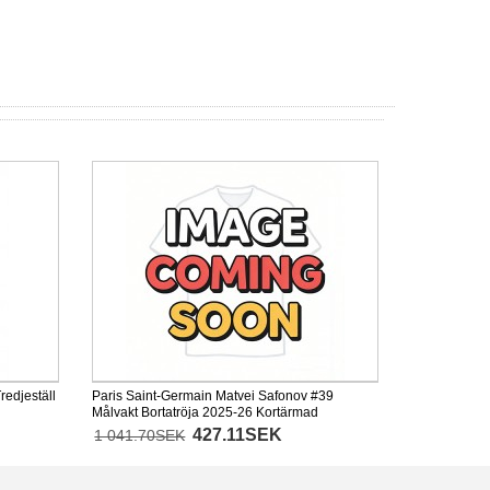
redjeställ
Paris Saint-Germain Matvei Safonov #39
Målvakt Bortatröja 2025-26 Kortärmad
427.11SEK
1 041.70SEK