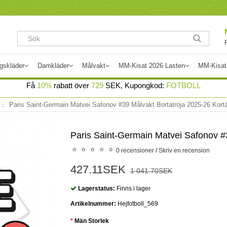
gskläder
Damkläder
Målvakt
MM-Kisat 2026 Lasten
MM-Kisat
Få
10%
rabatt över
729
SEK, Kupongkod:
FOTBOLL
Paris Saint-Germain Matvei Safonov #39 Målvakt Bortatröja 2025-26 Kor
Paris Saint-Germain Matvei Safonov #
0 recensioner
/
Skriv en recension
427.11SEK
1 041.70SEK
Lagerstatus:
Finns i lager
Artikelnummer:
Hejfotboll_569
Män Storlek