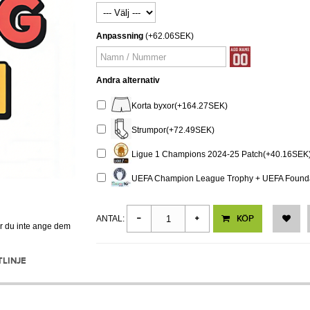
Anpassning
(+62.06SEK)
Andra alternativ
Korta byxor(+164.27SEK)
Strumpor(+72.49SEK)
Ligue 1 Champions 2024-25 Patch(+40.16SEK
UEFA Champion League Trophy + UEFA Foundat
KÖP
ANTAL:
er du inte ange dem
TLINJE