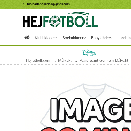
footballfanservice@gmail.com
Klubbkläder
Spelarkläder
Babykläder
Landsla
Hejfotboll.com
Målvakt
Paris Saint-Germain Målvakt