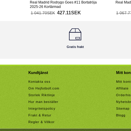
Real Madrid Rodrygo Goes #11 Bortatröja
Real Madr
2025-26 Kortärmad
427.11SEK
1 041.70SEK
1 067.
Gratis frakt
Kundtjänst
Mitt kon
Kontakta oss
Mitt kon
Om Hejfotboll.com
Affiliate
Storlek Riktlinje
Orderhis
Hur man beställer
Nyhetsb
Integritetspolicy
Sitemap
Frakt & Retur
Blogg
Regler & Villkor