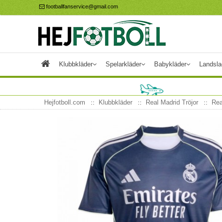
footballfanservice@gmail.com
Klubbkläder
Spelarkläder
Babykläder
Landsla
Hejfotboll.com
Klubbkläder
Real Madrid Tröjor
Rea