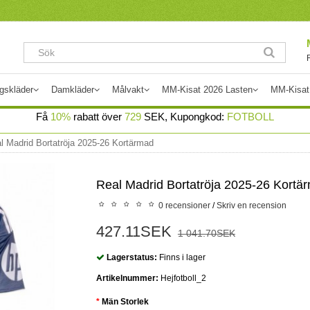
gskläder
Damkläder
Målvakt
MM-Kisat 2026 Lasten
MM-Kisat
Få
10%
rabatt över
729
SEK, Kupongkod:
FOTBOLL
l Madrid Bortatröja 2025-26 Kortärmad
Real Madrid Bortatröja 2025-26 Kortä
0 recensioner
/
Skriv en recension
427.11SEK
1 041.70SEK
Lagerstatus:
Finns i lager
Artikelnummer:
Hejfotboll_2
Män Storlek