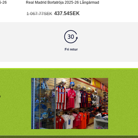
5-26
Real Madrid Bortatröja 2025-26 Långärmad
437.54SEK
1 067.77SEK
Fri retur
m