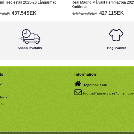
id Tredjeställ 2025-26 Långärmad
Real Madrid Målvakt Hemmatröja 202
Kortärmad
437.54SEK
427.11SEK
77SEK
1 041.70SEK
Snabb leverans
Hög kvalitet
to
Information
to
Hejfotboll.com
footballfanservice@gmail.co
torik
rev