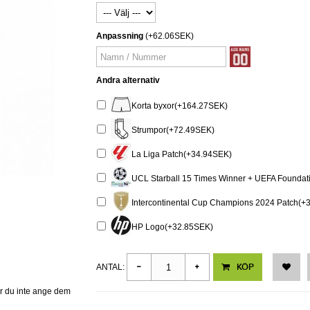
Anpassning
(+62.06SEK)
Andra alternativ
Korta byxor(+164.27SEK)
Strumpor(+72.49SEK)
La Liga Patch(+34.94SEK)
UCL Starball 15 Times Winner + UEFA Foundat
Intercontinental Cup Champions 2024 Patch(+
HP Logo(+32.85SEK)
KÖP
ANTAL:
er du inte ange dem