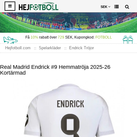
SEK
Få
10%
rabatt över
729
SEK, Kupongkod:
FOTBOLL
Hejfotboll.com
Spelarkläder
Endrick Tröjor
Real Madrid Endrick #9 Hemmatröja 2025-26 Kortärmad
Real Madrid Endrick #9 Hemmatröja 2025-26
Kortärmad