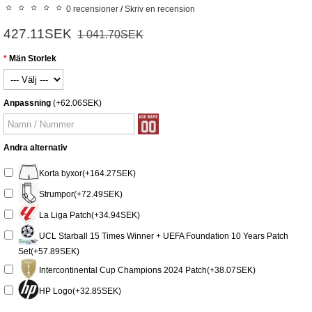
0 recensioner
/
Skriv en recension
427.11SEK
1 041.70SEK
Män Storlek
Anpassning
(+62.06SEK)
Andra alternativ
Korta byxor(+164.27SEK)
Strumpor(+72.49SEK)
La Liga Patch(+34.94SEK)
UCL Starball 15 Times Winner + UEFA Foundation 10 Years Patch
Set(+57.89SEK)
Intercontinental Cup Champions 2024 Patch(+38.07SEK)
HP Logo(+32.85SEK)