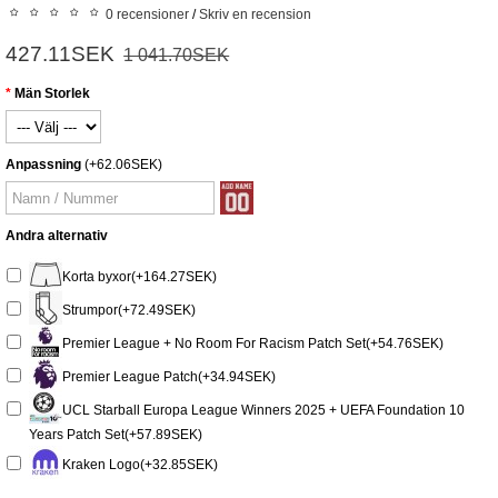
0 recensioner
/
Skriv en recension
427.11SEK
1 041.70SEK
Män Storlek
Anpassning
(+62.06SEK)
Andra alternativ
Korta byxor(+164.27SEK)
Strumpor(+72.49SEK)
Premier League + No Room For Racism Patch Set(+54.76SEK)
Premier League Patch(+34.94SEK)
UCL Starball Europa League Winners 2025 + UEFA Foundation 10
Years Patch Set(+57.89SEK)
Kraken Logo(+32.85SEK)