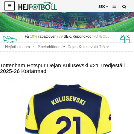
SEK
Få
10%
rabatt över
729
SEK, Kupongkod:
FOTBOLL
Hejfotboll.com
Spelarkläder
Dejan Kulusevski Tröjor
Tottenham Hotspur Dejan Kulusevski #21 Tredjeställ 2025-26
Kortärmad
Tottenham Hotspur Dejan Kulusevski #21 Tredjeställ
2025-26 Kortärmad