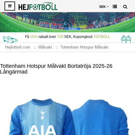
SEK
Få
10%
rabatt över
729
SEK, Kupongkod:
FOTBOLL
Hejfotboll.com
Målvakt
Tottenham Hotspur Målvakt
Tottenham Hotspur Målvakt Bortatröja 2025-26 Långärmad
Tottenham Hotspur Målvakt Bortatröja 2025-26
Långärmad