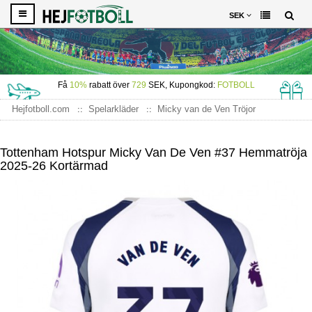
SEK
Få
10%
rabatt över
729
SEK, Kupongkod:
FOTBOLL
Hejfotboll.com
Spelarkläder
Micky van de Ven Tröjor
Tottenham Hotspur Micky van de Ven #37 Hemmatröja 2025-26
Kortärmad
Tottenham Hotspur Micky Van De Ven #37 Hemmatröja
2025-26 Kortärmad