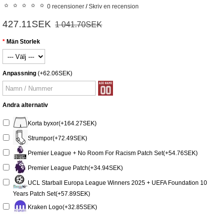
0 recensioner
/
Skriv en recension
427.11SEK
1 041.70SEK
Män Storlek
Anpassning
(+62.06SEK)
Andra alternativ
Korta byxor(+164.27SEK)
Strumpor(+72.49SEK)
Premier League + No Room For Racism Patch Set(+54.76SEK)
Premier League Patch(+34.94SEK)
UCL Starball Europa League Winners 2025 + UEFA Foundation 10
Years Patch Set(+57.89SEK)
Kraken Logo(+32.85SEK)