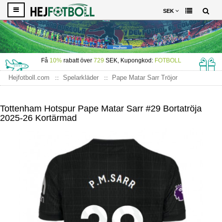
SEK
Få
10%
rabatt över
729
SEK, Kupongkod:
FOTBOLL
Hejfotboll.com
Spelarkläder
Pape Matar Sarr Tröjor
Tottenham Hotspur Pape Matar Sarr #29 Bortatröja 2025-26
Kortärmad
Tottenham Hotspur Pape Matar Sarr #29 Bortatröja
2025-26 Kortärmad