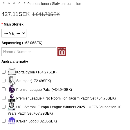
0 recensioner
/
Skriv en recension
427.11SEK
1 041.70SEK
Män Storlek
Anpassning
(+62.06SEK)
Andra alternativ
Korta byxor(+164.27SEK)
Strumpor(+72.49SEK)
Premier League Patch(+34.94SEK)
Premier League + No Room For Racism Patch Set(+54.76SEK)
UCL Starball Europa League Winners 2025 + UEFA Foundation 10
Years Patch Set(+57.89SEK)
Kraken Logo(+32.85SEK)