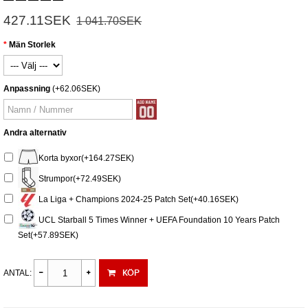
427.11SEK
1 041.70SEK
Män Storlek
Anpassning
(+62.06SEK)
Andra alternativ
Korta byxor(+164.27SEK)
Strumpor(+72.49SEK)
La Liga + Champions 2024-25 Patch Set(+40.16SEK)
UCL Starball 5 Times Winner + UEFA Foundation 10 Years Patch
Set(+57.89SEK)
KÖP
ANTAL: