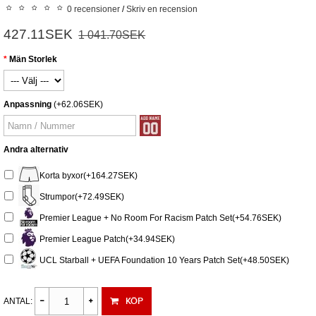
0 recensioner
/
Skriv en recension
427.11SEK
1 041.70SEK
Män Storlek
Anpassning
(+62.06SEK)
Andra alternativ
Korta byxor(+164.27SEK)
Strumpor(+72.49SEK)
Premier League + No Room For Racism Patch Set(+54.76SEK)
Premier League Patch(+34.94SEK)
UCL Starball + UEFA Foundation 10 Years Patch Set(+48.50SEK)
KÖP
ANTAL: