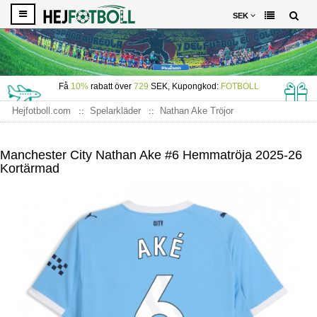
SEK
Få
10%
rabatt över
729
SEK, Kupongkod:
FOTBOLL
Hejfotboll.com
Spelarkläder
Nathan Ake Tröjor
Manchester City Nathan Ake #6 Hemmatröja 2025-26 Kortärmad
Manchester City Nathan Ake #6 Hemmatröja 2025-26
Kortärmad